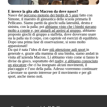
E invece la gita alla Macron da dove nasce?
Nasce dal
percorso motorio dei bimbi di 5 anni
fatto con
Simone, il maestro di ginnastica della scuola primaria Il
Pellicano. Siamo partiti da giochi sulla lateralità, destra e
sinistra, con la palla; poi
abbiamo visto che i bimbi stavano
molto a coppie e, per aiutarli ad aprirsi al gruppo
, abbiamo
proposto giochi di gruppo a staffetta, dove dovevano usare
sia la palla sia il corpo, con capriole ed esercizi di equilibrio.
Dopo una prima fase di osservazione, si sono molto
appassionati!
Da qui è nata l’idea di dare
più attenzione agli sport
in
generale e, grazie alla mamma di una bimba, siamo andati in
visita all’azienda Macron. Lì abbiamo visto come si fanno le
divise da gioco, soprattutto del
rugby, e abbiamo conosciuto
un giocatore
che ci ha insegnato alcuni movimenti, il
placcaggio e l’uso della palla. Adesso vorremmo continuare
a lavorare su questo interesse per il movimento e per gli
sport, anche meno noti.