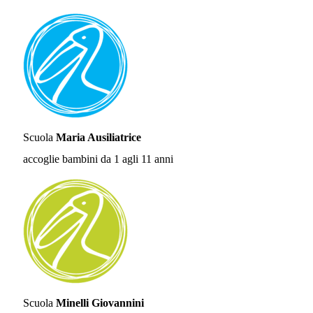
Scuola
Maria Ausiliatrice
accoglie bambini da 1 agli 11 anni
Scuola
Minelli Giovannini