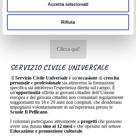
Accetta selezionati
SONO BANDI ATTIVI!
Rifiuta
Visita il sito ufficiale dell’Ente promotore e scopri da vicino i
nostri progetti. Potresti essere proprio tu il prossimo
volontario in servizio!
Clicca qui!
SERVIZIO CIVILE UNIVERSALE
Il
Servizio Civile Universale
è un'
occasione
di
crescita
personale
e
professionale
sia attraverso la formazione
specifica sia attraverso l'esperienza diretta sul campo. È
un'
opportunità
offerta ai giovani cittadini dell’Unione
europea e dei giovani cittadini non comunitari regolarmente
soggiornanti tra 18 e 29 anni non compiuti, che desiderano
impegnarsi volontariamente in un'esperienza presso le
Scuole Il Pellicano
.
I volontari partecipano attivamente a
progetti
che possono
avere una durata
sino ai 12 mesi
e che operano nel settore
Educazione e promozione culturale
.