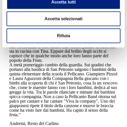
della Fism cominci. Rossano Rossi, presidente della Fism e
Accetta tutti
gran cerimoniere dà il benvenuto a un pomeriggio di giochi,
canti e merende. Sale sul palco la Pellicanto Band e fa
ballare tutti. Con l'obiettivo di confermare che l'antica storia
Accetta selezionati
delle nostre scuole dell'infanzia guarda più che mai al futuro.
Le famiglie, i bambini, le insegnanti ballano scatenati al
ritmo della nave nera nera. A sorpresa questa straordinaria
rock band riesce a scaldare e a far muovere quelli che sono
Rifiuta
agli stand, le suore e addirittura i turisti. Non importa se il
gruppo di giapponesi vicino a noi non capisce una parola dei
due coccodrilli. E non hanno mai sentito parlare di Jack che
sta in cucina con Tina. Eppure dal brillio degli occhi si
capisce che in qualche modo anche loro fanno parte del
popolo della Fism.
A metà pomeriggio cambio della guardia. Sui gradini che
portano alla basilica di San Petronio salgono i bambini della
quinta elementare della scuola il Pellicano. Giampiero Pizzol
e Laura Aguzzoni della Compagnia Bella giocano con i
bimbi alla scoperta di chi è San Petronio, cosa fa un vescovo
che, come le maestre fanno con i loro bambini, dedica al suo
gregge la vita. Tra le parole rilanciate e mimate dai bambini
spicca compagnia. Non a caso la Pellicanto Band ritorna sul
palco per cantare e far cantare "Viva la company". Uno dei
giapponesi ripete il titolo della canzone e muove le braccia
come ha visto fare dai bambini. Ha capito il senso della
festa."
Andreini, Resto del Carlino