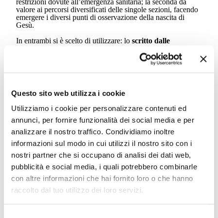
restrizioni dovute all’emergenza sanitaria; la seconda dà
valore ai percorsi diversificati delle singole sezioni, facendo
emergere i diversi punti di osservazione della nascita di
Gesù.
In entrambi si è scelto di utilizzare: lo
scritto dalle
insegnanti
, arricchito da espressioni dei bambini, per
raccontare il percorso; le immagini, fotografie delle giornate
o di elaborati dei bambini, per
testimoniare le esperienze
. Il
giornalino, realizzato in modo personalizzato per ogni
sezione, è stato mostrato ai bambini affinché potessero
ritrovarsi in una storia vissuta, poi portato a casa per poterlo
Questo sito web utilizza i cookie
condividere e raccontare ai genitori.
Abbiamo scelto di stampare
le copie cartacee per sostenere
Utilizziamo i cookie per personalizzare contenuti ed
nei b
ambini le possibilità di guardare e riguardare
,
maneggiare anche in
autonomia
ciò che può far loro
annunci, per fornire funzionalità dei social media e per
rivivere l’esperienza. Tuttavia abbiamo anche utilizzato
analizzare il nostro traffico. Condividiamo inoltre
mezzi virtuali per inviare alle famiglie il sonoro dei canti
imparati e cantati dagli stessi bimbi a commento delle
informazioni sul modo in cui utilizzi il nostro sito con i
immagini dei diversi presepi realizzati nelle due scuole.
nostri partner che si occupano di analisi dei dati web,
[Lucia Fanfoni, Coordinatrice scolastica, delle Scuole
pubblicità e social media, i quali potrebbero combinarle
dell'Infanzia Cristo Re e Minelli Giovannini]
con altre informazioni che hai fornito loro o che hanno
raccolto dal tuo utilizzo dei loro servizi.
Selezione