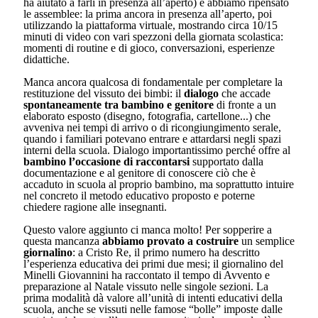
ha aiutato a farli in presenza all’aperto) e abbiamo ripensato
le assemblee: la prima ancora in presenza all’aperto, poi
utilizzando la piattaforma virtuale, mostrando circa 10/15
minuti di video con vari spezzoni della giornata scolastica:
momenti di routine e di gioco, conversazioni, esperienze
didattiche.
Manca ancora qualcosa di fondamentale per completare la
restituzione del vissuto dei bimbi: il
dialogo
che accade
spontaneamente tra bambino e genitore
di fronte a un
elaborato esposto (disegno, fotografia, cartellone...) che
avveniva nei tempi di arrivo o di ricongiungimento serale,
quando i familiari potevano entrare e attardarsi negli spazi
interni della scuola. Dialogo importantissimo perché offre al
bambino l’occasione di raccontarsi
supportato dalla
documentazione e al genitore di conoscere ciò che è
accaduto in scuola al proprio bambino, ma soprattutto intuire
nel concreto il metodo educativo proposto e poterne
chiedere ragione alle insegnanti.
Questo valore aggiunto ci manca molto! Per sopperire a
questa mancanza
abbiamo provato a costruire
un semplice
giornalino
: a Cristo Re, il primo numero ha descritto
l’esperienza educativa dei primi due mesi; il giornalino del
Minelli Giovannini ha raccontato il tempo di Avvento e
preparazione al Natale vissuto nelle singole sezioni. La
prima modalità dà valore all’unità di intenti educativi della
scuola, anche se vissuti nelle famose “bolle” imposte dalle