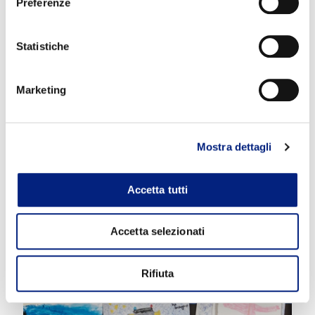
Preferenze
Che cresca una persona
è un bene per tutti
e questo è
possibile solo con la costruzione di un vero e proprio
“villaggio”.
Statistiche
scopri di più
Marketing
Mostra dettagli
Accetta tutti
Accetta selezionati
Rifiuta