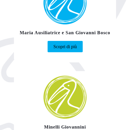
Maria Ausiliatrice e San Giovanni Bosco
Scopri di più
Minelli Giovannini